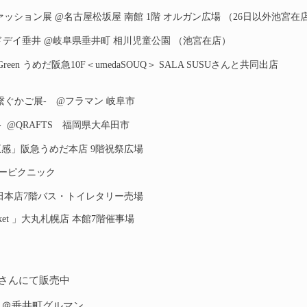
人のファッション展 @名古屋松坂屋 南館 1階 オルガン広場 （26日以外池宮在
ードデイ垂井 @岐阜県垂井町 相川児童公園 （池宮在店）
n for Green うめだ阪急10F＜umedaSOUQ＞ SALA SUSUさんと共同出店
世界を繋ぐかご展- @フラマン 岐阜市
ごの季- @QRAFTS 福岡県大牟田市
めく五感」阪急うめだ本店 9階祝祭広場
ンダーピクニック
 阪神梅田本店7階バス・トイレタリー売場
c market 」大丸札幌店 本館7階催事場
電さんにて販売中
ェ＠垂井町グルマン