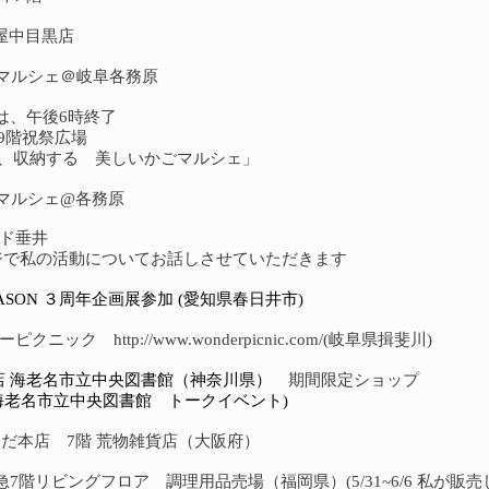
蔦屋中目黒店
リマルシェ＠岐阜各務原
最終日は、午後6時終了
9階祝祭広場
、収納する 美しいかごマルシェ」
リマルシェ@各務原
レード垂井
テージで私の活動についてお話しさせていただきます
ESONASON ３周年企画展参加 (愛知県春日井市)
ンダーピクニック
http://www.wonderpicnic.com/(
岐阜県揖斐川)
店 海老名市立中央図書館（神奈川県）
期間限定ショップ
店 海老名市立中央図書館 トークイベント)
急うめだ本店 7階 荒物雑貨店（大阪府）
博多阪急7階リビングフロア 調理用品売場（福岡県）(5/31~6/6 私が販