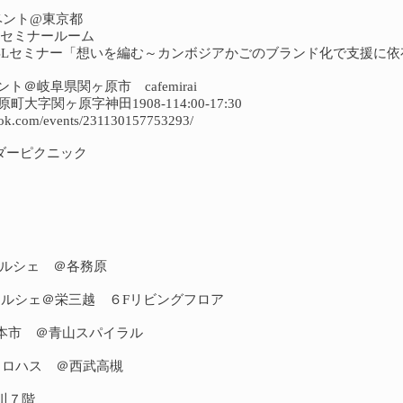
イベント@東京都
FASIDセミナールーム
D BBLセミナー「想いを編む～カンボジアかごのブランド化で支援に
ント＠岐阜県関ヶ原市 cafemirai
大字関ヶ原字神田1908-114:00-17:30
ook.com/events/231130157753293/
ンダーピクニック
リマルシェ ＠各務原
キイチマルシェ＠栄三越 ６Fリビングフロア
てて見本市 ＠青山スパイラル
マチナカロハス ＠西武高槻
立川７階