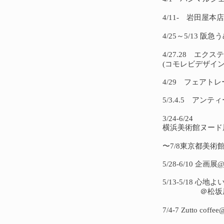
4/11- 岩田屋
4/25～5/13
4/27.28 エ
(コモレビデザイ
4/29 フェア
5/3.4.5 アン
3/24-6/24
横浜美術館ヌード
〜7/8東京都美
5/28-6/10 企画展
@
5/13-5/18 
＠松坂屋名古屋
7/4-7 Zutto co