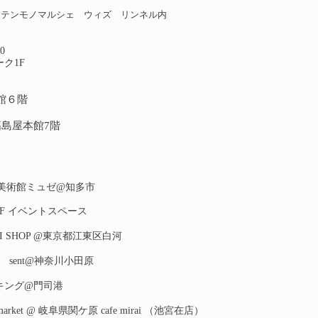
ッテンモノマルシェ ウィズ リンネル内
00
ーク1F
本館６階
本橋高島屋本館7階
ゃな美術館ミュゼ@知多市
阪急3F イベントスペース
PURRI SHOP @東京都江東区白河
ゴ展 sent@神奈川小田原
ィーキング@門司港
reen market @ 岐阜県関ケ原 cafe mirai （池宮在店）