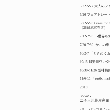
5/22-5/27 大
5/26 フェアトレ
5/22-5/28 Gree
（28日池宮在店）
7/12-7/28 -
7/20-7/30 -か
10/2-7 「とき
10/13 揖斐川ワ
10/30-11/26
11/6-11 「rusti
2018
3/2-4/5
​二子玉川蔦屋家
4/1 パンマルシ