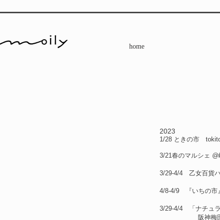
home
2023
1/28 ときの市 tokit
3/21春のマルシェ
3/29-4/4 乙女
4/8-4/9 『いち
3/29-4/4 「ナ
阪神梅田本店7