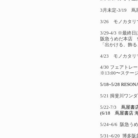
3月未定-3/19 
3/26 モノカタ
3/29-4/3 ※
阪急うめだ本店 
「出かける、飾る
4/23 モノカタ
4/30 フェアト
※13:00〜ス
5/18~5/28 R
5/21 揖斐川ワ
5/22-7/3
蔦屋書
(6/18 蔦屋書
5/24~6/6 阪
5/31~6/20 