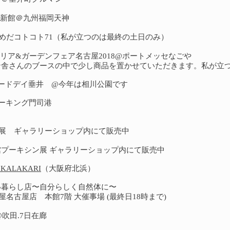
本店新館＠九州福岡天神
 阪急うめだコトコト71（私が立つのは最終の土日のみ）
クステリア&ガーデンフェア名古屋2018@ポートメッセなごや
ン舎さんのブースの中で少し商品を置かせていただきます。私が立つの
トレードデイ垂井 @今年は相川公園です
ティーキング門司港
展 ギャラリーショップ内にて販売中
術館プーキシン展 ギャラリーショップ内にて販売中
KALAKARI
（大阪府北浜）
心地よい暮らし店〜自分らしく自然体に〜
店 本館7階 大催事場 (最終日18時まで)
ffee@吹田.7日在廊