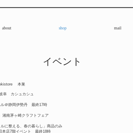
about
shop
mail
イベント
okistore 本巣
 @岐阜 カシュカシュ
百貨ハル＠静岡伊勢丹 最終17時
の市』湘南茅ヶ崎クラフトフェア
チュラルに整える、春の暮らし」商品のみ
階イベント 最終18時