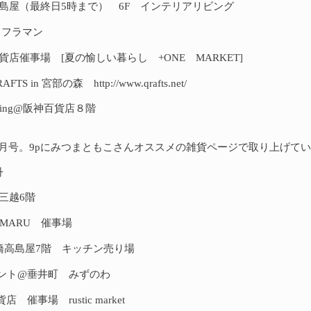
 京都高島屋（最終日5時まで） 6F インテリアリビング
5-＠フラマン
阪神百貨店催事場 [夏の愉しい暮らし +ONE MARKET]
 QRAFTS in 宮部の森
http://www.qrafts.net/
cwedding@阪神百貨店８階
月号。9pにみつまともこさんオススメの雑貨ページで取り上げて
丹
屋三越6階
DAIMARU 催事場
 日本橋高島屋7階 キッチン売り場
ベント@垂井町 みずのわ
貨店 催事場 rustic market