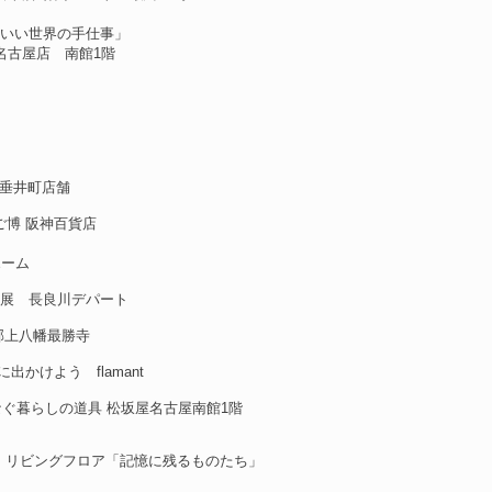
人かわいい世界の手仕事」
店 南館1階
市 垂井町店舗
かご博 阪神百貨店
ホーム
ごと箱展 長良川デパート
展 郡上八幡最勝寺
緒に出かけよう flamant
yがつなぐ暮らしの道具 松坂屋名古屋南館1階
階 リビングフロア「記憶に残るものたち」