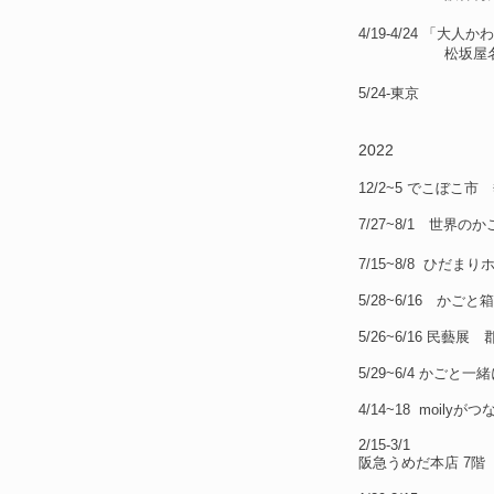
4/19-4/24 「大
松坂屋名古屋
5/24-東京
2022
12/2~5 でこぼこ
7/27~8/1 世界の
7/15~8/8 ひだまり
5/28~6/16 か
5/26~6/16 民藝
5/29~6/4 かごと一
4/14~18 moil
2/15-3/1
阪急うめだ本店 7